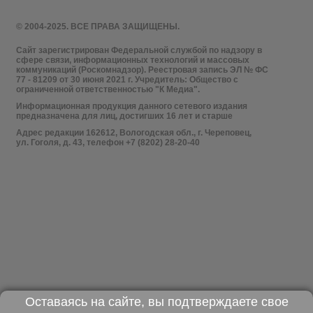
© 2004-2025. ВСЕ ПРАВА ЗАЩИЩЕНЫ.
Сайт зарегистрирован Федеральной службой по надзору в
сфере связи, информационных технологий и массовых
коммуникаций (Роскомнадзор). Реестровая запись ЭЛ № ФС
77 - 81209 от 30 июня 2021 г. Учредитель: Общество с
ограниченной ответственностью "К Медиа".
Информационная продукция данного сетевого издания
предназначена для лиц, достигших 16 лет и старше
Адрес редакции 162612, Вологодская обл., г. Череповец,
ул. Гоголя, д. 43, телефон +7 (8202) 28-20-40
Оставаясь на сайте, вы подтверждаете свое