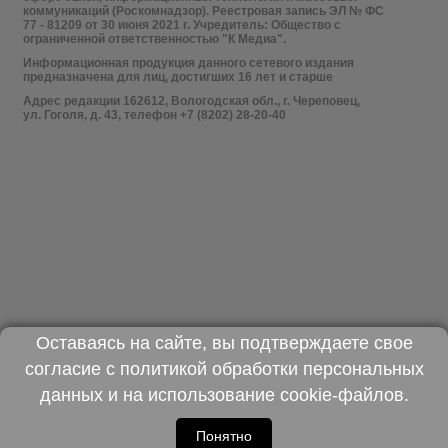
коммуникаций (Роскомнадзор). Реестровая запись ЭЛ № ФС
77 - 81209 от 30 июня 2021 г. Учредитель: Общество с
ограниченной ответственностью "К Медиа".
Информационная продукция данного сетевого издания
предназначена для лиц, достигших 16 лет и старше
Адрес редакции 162612, Вологодская обл., г. Череповец,
ул. Гоголя, д. 43, телефон +7 (8202) 28-20-40
Оставаясь на сайте, вы подтверждаете свое
согласие с
политикой обработки персональных
данных
и на использование
cookie-файлов
.
Понятно