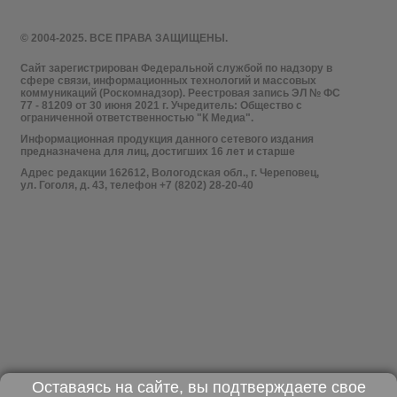
© 2004-2025. ВСЕ ПРАВА ЗАЩИЩЕНЫ.
Сайт зарегистрирован Федеральной службой по надзору в
сфере связи, информационных технологий и массовых
коммуникаций (Роскомнадзор). Реестровая запись ЭЛ № ФС
77 - 81209 от 30 июня 2021 г. Учредитель: Общество с
ограниченной ответственностью "К Медиа".
Информационная продукция данного сетевого издания
предназначена для лиц, достигших 16 лет и старше
Адрес редакции 162612, Вологодская обл., г. Череповец,
ул. Гоголя, д. 43, телефон +7 (8202) 28-20-40
Оставаясь на сайте, вы подтверждаете свое