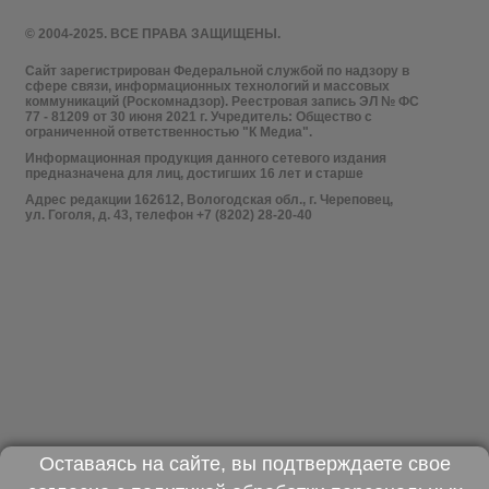
© 2004-2025. ВСЕ ПРАВА ЗАЩИЩЕНЫ.
Сайт зарегистрирован Федеральной службой по надзору в
сфере связи, информационных технологий и массовых
коммуникаций (Роскомнадзор). Реестровая запись ЭЛ № ФС
77 - 81209 от 30 июня 2021 г. Учредитель: Общество с
ограниченной ответственностью "К Медиа".
Информационная продукция данного сетевого издания
предназначена для лиц, достигших 16 лет и старше
Адрес редакции 162612, Вологодская обл., г. Череповец,
ул. Гоголя, д. 43, телефон +7 (8202) 28-20-40
Оставаясь на сайте, вы подтверждаете свое