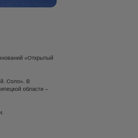
евнований «Открытый
й. Соло». В
ипецкой области –
и.