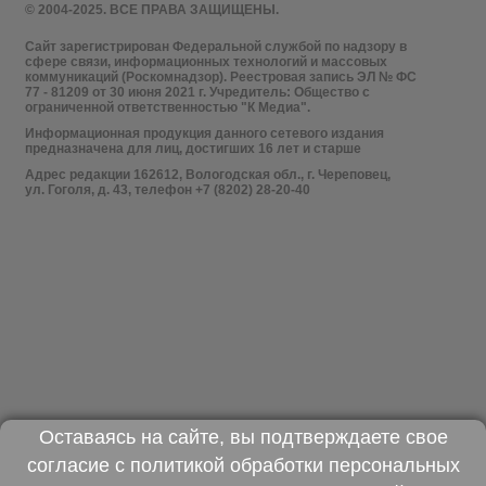
© 2004-2025. ВСЕ ПРАВА ЗАЩИЩЕНЫ.
Сайт зарегистрирован Федеральной службой по надзору в
сфере связи, информационных технологий и массовых
коммуникаций (Роскомнадзор). Реестровая запись ЭЛ № ФС
77 - 81209 от 30 июня 2021 г. Учредитель: Общество с
ограниченной ответственностью "К Медиа".
Информационная продукция данного сетевого издания
предназначена для лиц, достигших 16 лет и старше
Адрес редакции 162612, Вологодская обл., г. Череповец,
ул. Гоголя, д. 43, телефон +7 (8202) 28-20-40
Оставаясь на сайте, вы подтверждаете свое
согласие с
политикой обработки персональных