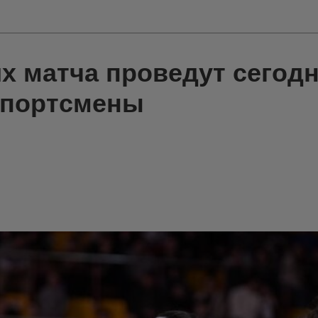
х матча проведут сегод
спортсмены