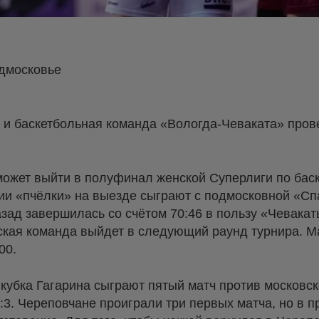
одмосковье
 и баскетбольная команда «Вологда-Чеваката» пров
может выйти в полуфинал женской Суперлиги по баск
ии «пчёлки» на выезде сыграют с подмосковной «Сп
азад завершилась со счётом 70:46 в пользу «Чевакат
кая команда выйдет в следующий раунд турнира. Ма
00.
 кубка Гагарина сыграют пятый матч против московск
1:3. Череповчане проиграли три первых матча, но 