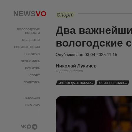
NEWS
VO
Спорт
Два важнейши
ВОЛОГОДСКИЕ
НОВОСТИ
вологодские 
ОБЩЕСТВО
ПРОИСШЕСТВИЯ
Опубликовано
03.04.2025 11:15
BLOGOVO
ЭКОНОМИКА
Николай Лукичев
КУЛЬТУРА
корреспондент
СПОРТ
ПОЛИТИКА
«ВОЛОГДА-ЧЕВАКАТА»
ХК «СЕВЕРСТАЛЬ»
РЕДАКЦИЯ
РЕКЛАМА