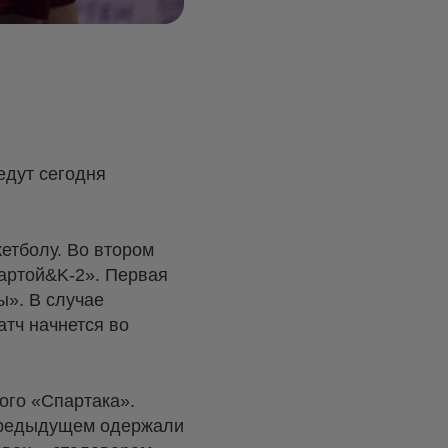
едут сегодня
етболу. Во втором
артой&K-2». Первая
ы». В случае
тч начнется во
ого «Спартака».
в предыдущем одержали