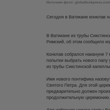
Источник фото: globallookpress.co
Сегодня в Ватикане конклав н
В Ватикане из трубы
Сикстинс
Римский, об этом сообщило и
Конклав собрался накануне 7 
попытки выбрать нового папу
из трубы Сикстинской капеллы
Имя нового понтифика назовут
Святого Петра. Для этой цер
предварительно должен произн
продолжительную церемонию