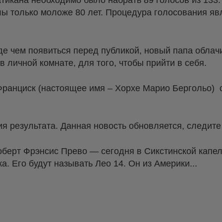
тикана необходимо было набрать 89 голосов из 133.
ы только моложе 80 лет. Процедура голосования яв
е чем появиться перед публикой, новый папа облач
в личной комнате, для того, чтобы прийти в себя.
Франциск (настоящее имя – Хорхе Марио Бергольо) 
 результата. Данная новость обновляется, следите
берт Фрэнсис Прево — сегодня в Сикстинской капе
. Его будут называть Лео 14. Он из Америки...