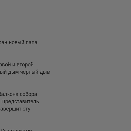
бран новый папа
рвой и второй
рный дым черный дым
 балкона собора
. Представитель
завершит эту