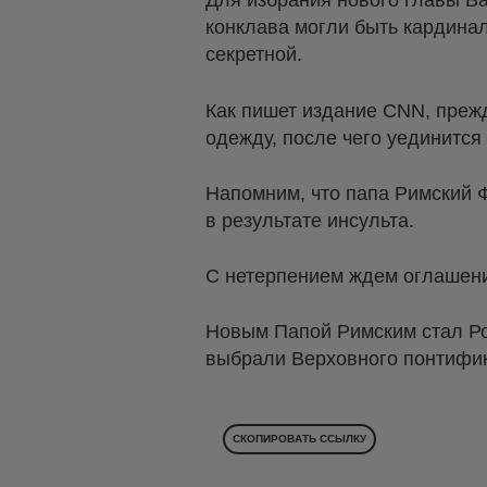
Для избрания нового главы Ва
конклава могли быть кардинал
секретной.
Как пишет издание CNN, прежд
одежду, после чего уединится 
Напомним, что папа Римский 
в результате инсульта.
С нетерпением ждем оглашения
Новым Папой Римским стал Ро
выбрали Верховного понтифика
СКОПИРОВАТЬ ССЫЛКУ