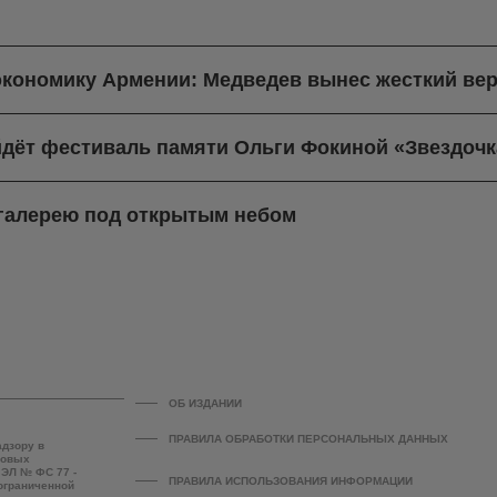
экономику Армении: Медведев вынес жесткий вер
йдёт фестиваль памяти Ольги Фокиной «Звездочк
-галерею под открытым небом
ОБ ИЗДАНИИ
ПРАВИЛА ОБРАБОТКИ ПЕРСОНАЛЬНЫХ ДАННЫХ
адзору в
совых
 ЭЛ № ФС 77 -
ПРАВИЛА ИСПОЛЬЗОВАНИЯ ИНФОРМАЦИИ
 ограниченной