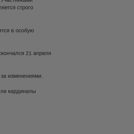
 Участниками
ляется строго
ится в особую
скончался 21 апреля
 за изменениями.
лле кардиналы