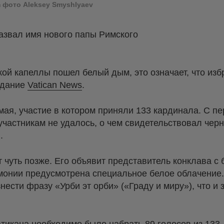
m фото Aleksey Smyshlyaev
азвал имя нового папы Римского
кой капеллы пошел белый дым, это означает, что из
здание
Vatican News
.
мая, участие в котором приняли 133 кардинала. С пе
 участникам не удалось, о чем свидетельствовал че
.
 чуть позже. Его объявит представитель конклава с
емонии предусмотрена специальное белое облачение
ести фразу «Урби эт орби» («Граду и миру»), что и 
.