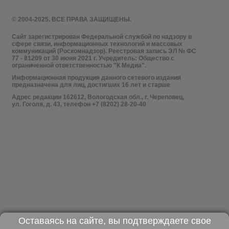
© 2004-2025. ВСЕ ПРАВА ЗАЩИЩЕНЫ.
Сайт зарегистрирован Федеральной службой по надзору в
сфере связи, информационных технологий и массовых
коммуникаций (Роскомнадзор). Реестровая запись ЭЛ № ФС
77 - 81209 от 30 июня 2021 г. Учредитель: Общество с
ограниченной ответственностью "К Медиа".
Информационная продукция данного сетевого издания
предназначена для лиц, достигших 16 лет и старше
Адрес редакции 162612, Вологодская обл., г. Череповец,
ул. Гоголя, д. 43, телефон +7 (8202) 28-20-40
Оставаясь на сайте, вы подтверждаете свое