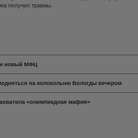
ика получил травмы.
ли новый МФЦ
 подняться на колокольню Вологды вечером
захватила «олимпиадная мафия»