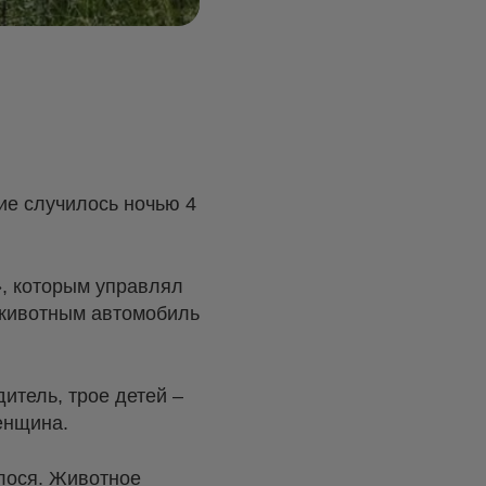
ие случилось ночью 4
», которым управлял
с животным автомобиль
итель, трое детей –
женщина.
лося. Животное