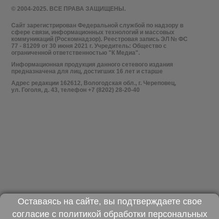
© 2004-2025. ВСЕ ПРАВА ЗАЩИЩЕНЫ.
Сайт зарегистрирован Федеральной службой по надзору в
сфере связи, информационных технологий и массовых
коммуникаций (Роскомнадзор). Реестровая запись ЭЛ № ФС
77 - 81209 от 30 июня 2021 г. Учредитель: Общество с
ограниченной ответственностью "К Медиа".
Информационная продукция данного сетевого издания
предназначена для лиц, достигших 16 лет и старше
Адрес редакции 162612, Вологодская обл., г. Череповец,
ул. Гоголя, д. 43, телефон +7 (8202) 28-20-40
Оставаясь на сайте, вы подтверждаете свое
согласие с
политикой обработки персональных