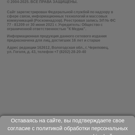
© 2004-2025. ВСЕ ПРАВА ЗАЩИЩЕНЫ.
Сайт зарегистрирован Федеральной службой по надзору в
сфере связи, информационных технологий и массовых
коммуникаций (Роскомнадзор). Реестровая запись ЭЛ № ФС
77 - 81209 от 30 июня 2021 г. Учредитель: Общество с
ограниченной ответственностью "К Медиа".
Информационная продукция данного сетевого издания
предназначена для лиц, достигших 16 лет и старше
Адрес редакции 162612, Вологодская обл., г. Череповец,
ул. Гоголя, д. 43, телефон +7 (8202) 28-20-40
Оставаясь на сайте, вы подтверждаете свое
согласие с
политикой обработки персональных