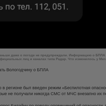
 Раньше даже о погоде не предупреждали. Информацию о БПЛ
официальных лиц и каналах типа Радар. Что изменилось у Мег
ать Вологодчину о БПЛА
ю в регионе был введен режим «Беспилотная опаснос
орые не получали никогда СМС от МЧС внезапно их п
опрос Билайну по поводу оповещений об опасности.