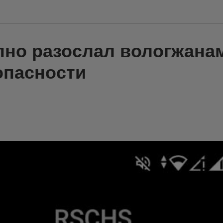
пно разослал вологжана
опасности