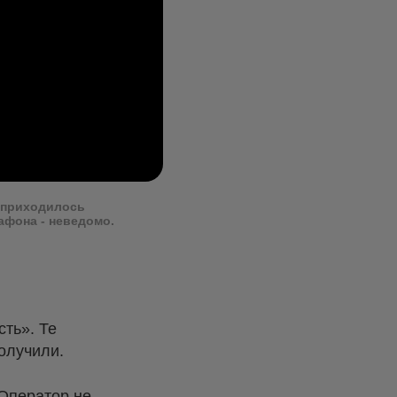
А приходилось
афона - неведомо.
ть». Те
олучили.
 Оператор не