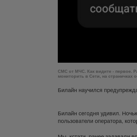
СМС от МЧС. Как видите - первое.
мониторить в Сети, на страничках 
Билайн научился предупрежд
Билайн сегодня удивил. Ночь
пользователи оператора, кот
Мы, кстати, ранее задавали в