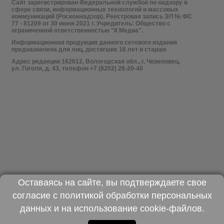
Сайт зарегистрирован Федеральной службой по надзору в
сфере связи, информационных технологий и массовых
коммуникаций (Роскомнадзор). Реестровая запись ЭЛ № ФС
77 - 81209 от 30 июня 2021 г. Учредитель: Общество с
ограниченной ответственностью "К Медиа".
Информационная продукция данного сетевого издания
предназначена для лиц, достигших 16 лет и старше
Адрес редакции 162612, Вологодская обл., г. Череповец,
ул. Гоголя, д. 43, телефон +7 (8202) 28-20-40
Оставаясь на сайте, вы подтверждаете свое
согласие с
политикой обработки персональных
данных
и на использование
cookie-файлов
.