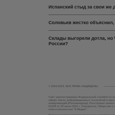
Испанский стыд за свои же 
Соловьев жестко объяснил,
Склады выгорели дотла, но W
России?
© 2004-2025. ВСЕ ПРАВА ЗАЩИЩЕНЫ.
Сайт зарегистрирован Федеральной службой по н
сфере связи, информационных технологий и мас
коммуникаций (Роскомнадзор). Реестровая запись
81209 от 30 июня 2021 г. Учредитель: Общество с
ответственностью "К Медиа".
Информационная продукция данного сетевого изд