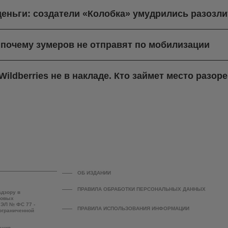
деньги: создатели «Колобка» умудрились разозли
 почему зумеров не отправят по мобилизации
ildberries не в накладе. Кто займет место разо
ОБ ИЗДАНИИ
ПРАВИЛА ОБРАБОТКИ ПЕРСОНАЛЬНЫХ ДАННЫХ
адзору в
совых
 ЭЛ № ФС 77 -
ПРАВИЛА ИСПОЛЬЗОВАНИЯ ИНФОРМАЦИИ
 ограниченной
ания