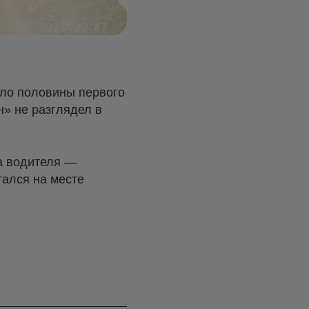
оло половины первого
н» не разглядел в
а водителя —
тался на месте