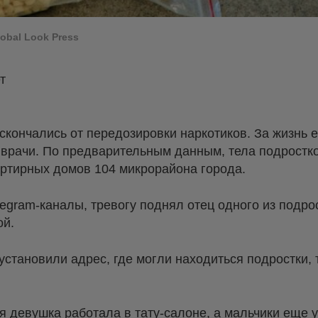
obal Look Press
т
скончались от передозировки наркотиков. За жизнь 
 врачи. По предварительным данным, тела подрост
артирных домов 104 микрорайона города.
egram-каналы, тревогу поднял отец одного из подрос
ой.
установили адрес, где могли находиться подростки, 
я девушка работала в тату-салоне, а мальчики еще у