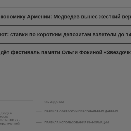
экономику Армении: Медведев вынес жесткий вер
ют: ставки по коротким депозитам взлетели до 1
йдёт фестиваль памяти Ольги Фокиной «Звездочк
ОБ ИЗДАНИИ
ПРАВИЛА ОБРАБОТКИ ПЕРСОНАЛЬНЫХ ДАННЫХ
адзору в
совых
 ЭЛ № ФС 77 -
ПРАВИЛА ИСПОЛЬЗОВАНИЯ ИНФОРМАЦИИ
 ограниченной