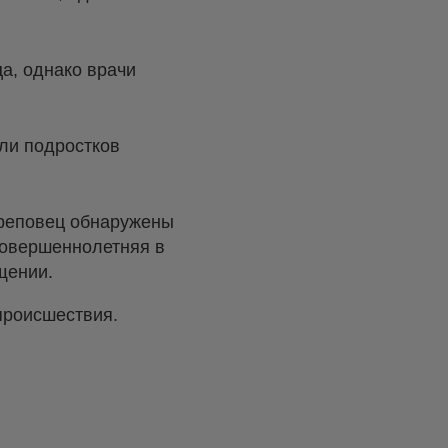
а, однако врачи
ли подростков
ереповец обнаружены
совершеннолетняя в
щении.
происшествия.