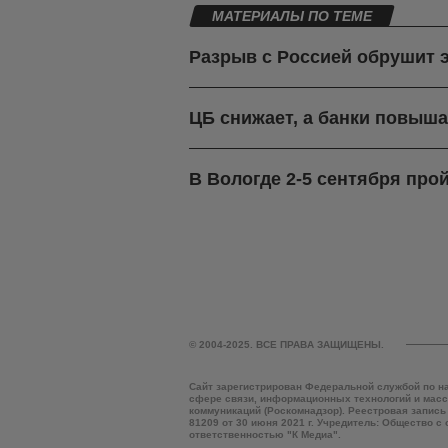
МАТЕРИАЛЫ ПО ТЕМЕ
Разрыв с Россией обрушит 
ЦБ снижает, а банки повыша
В Вологде 2-5 сентября про
© 2004-2025. ВСЕ ПРАВА ЗАЩИЩЕНЫ.
Сайт зарегистрирован Федеральной службой по н
сфере связи, информационных технологий и мас
коммуникаций (Роскомнадзор). Реестровая запись
81209 от 30 июня 2021 г. Учредитель: Общество с
ответственностью "К Медиа".