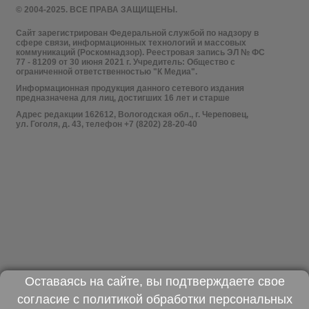
© 2004-2025. ВСЕ ПРАВА ЗАЩИЩЕНЫ.
Сайт зарегистрирован Федеральной службой по надзору в
сфере связи, информационных технологий и массовых
коммуникаций (Роскомнадзор). Реестровая запись ЭЛ № ФС
77 - 81209 от 30 июня 2021 г. Учредитель: Общество с
ограниченной ответственностью "К Медиа".
Информационная продукция данного сетевого издания
предназначена для лиц, достигших 16 лет и старше
Адрес редакции 162612, Вологодская обл., г. Череповец,
ул. Гоголя, д. 43, телефон +7 (8202) 28-20-40
Оставаясь на сайте, вы подтверждаете свое
согласие с
политикой обработки персональных