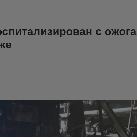
оспитализирован с ожог
же