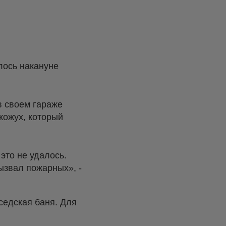
лось накануне
в своем гараже
кожух, который
это не удалось.
ызвал пожарных», -
седская баня. Для