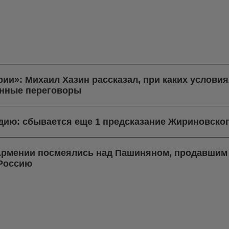
рии»: Михаил Хазин рассказал, при каких услови
нные переговоры
ндию: сбывается еще 1 предсказание Жириновско
 Армении посмеялись над Пашиняном, продавшим 
 Россию