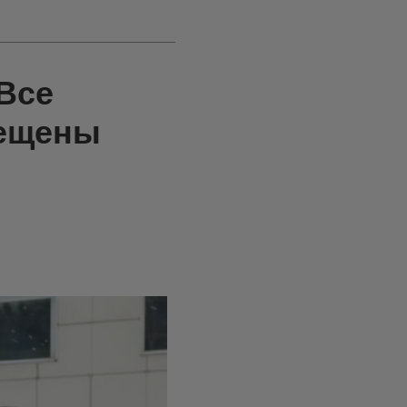
 Все
рещены