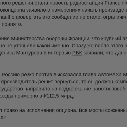
ого решения стала новость радиостанции Franceinfo
токонцерна заявило о намерениях начать производст
nault опровергать это сообщение не стало, огранич
 принято.
ение Министерства обороны Франции, что крупный а
но не уточнили какой именно. Сразу же после этого 
Дениса Мантурова в интервью
РБК
заявили, что данн
в Россию резко против высказался глава АвтоВАЗа 
 производитель решит вернуться, то он должен ком
осударство направило на поддержание работоспособн
сходы примерно в ₽112,5 млрд.
ял право на исполнения опциона. Все мосты сожжены,
ся?