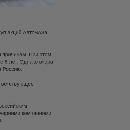
куп акций АвтоВАЗа
м причинам. При этом
е 6 лет. Однако вчера
в Россию.
ответствующее
российским
очерними компаниями
.