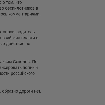
 о том, что
во беспилотников в
илось комментариями,
втопроизводитель
российские власти в
ые действия не
Максим Соколов. По
пенсировать полный
ости российского
 обратно дороги нет.