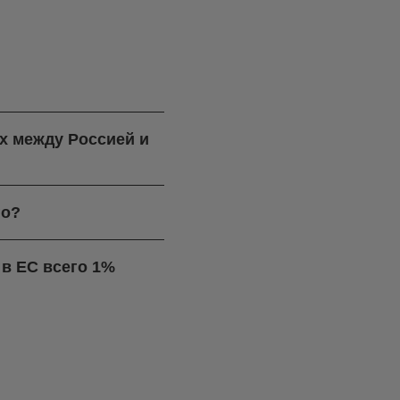
ях между Россией и
го?
в ЕС всего 1%