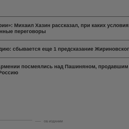
рии»: Михаил Хазин рассказал, при каких услови
нные переговоры
ндию: сбывается еще 1 предсказание Жириновско
 Армении посмеялись над Пашиняном, продавшим 
 Россию
ОБ ИЗДАНИИ