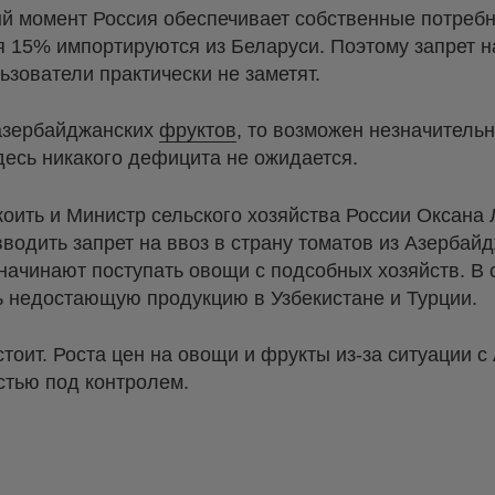
ый момент Россия обеспечивает собственные потреб
 15% импортируются из Беларуси. Поэтому запрет н
зователи практически не заметят.
 азербайджанских
фруктов
, то возможен незначитель
десь никакого дефицита не ожидается.
оить и Министр сельского хозяйства России Оксана Л
 вводить запрет на ввоз в страну томатов из Азерба
начинают поступать овощи с подсобных хозяйств. В
ь недостающую продукцию в Узбекистане и Турции.
тоит. Роста цен на овощи и фрукты из-за ситуации 
стью под контролем.