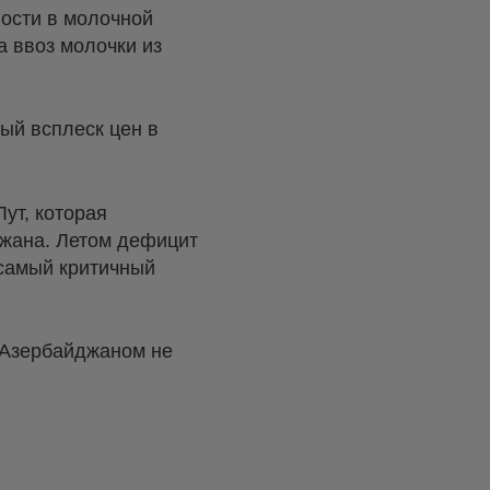
ности в молочной
а ввоз молочки из
ный всплеск цен в
ут, которая
йджана. Летом дефицит
 самый критичный
с Азербайджаном не