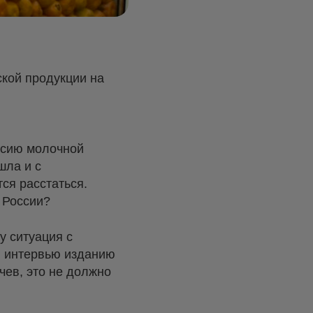
ской продукции на
ссию молочной
шла и с
ся расстаться.
 России?
у ситуация с
 в интервью изданию
чев, это не должно