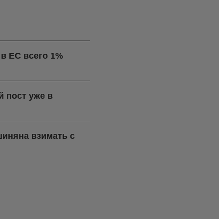
в ЕС всего 1%
 пост уже в
шиняна взимать с