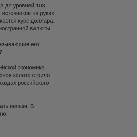
да до уровней 103
 источников на руках
кается курс доллара,
иностранной валюты.
казывающие его
?
ийской экономике.
ерное золото стоило
оходах российского
ать нельзя. В
но.