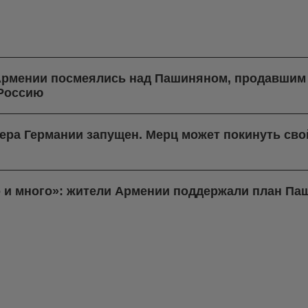
 Армении посмеялись над Пашиняном, продавшим 
 Россию
ера Германии запущен. Мерц может покинуть свой
о и много»: жители Армении поддержали план Па