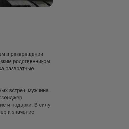
ем в развращении
изким родственником
ка развратные
ных встреч, мужчина
ессенджер
е и подарки. В силу
тер и значение