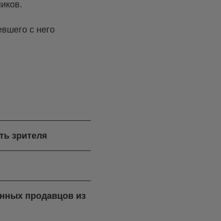
иков.
евшего с него
ть зрителя
ренных продавцов из