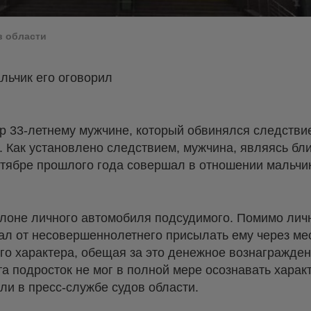
в области
альчик его оговорил
р 33-летнему мужчине, который обвинялся следстви
. Как установлено следствием, мужчина, являясь бл
октябре прошлого года совершал в отношении мальчи
лоне личного автомобиля подсудимого. Помимо лич
ал от несовершеннолетнего присылать ему через м
о характера, обещая за это денежное вознаграждени
а подросток не мог в полной мере осознавать харак
ли в пресс-службе судов области.