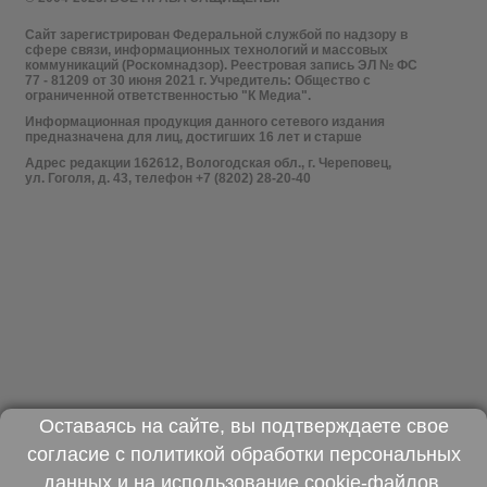
Сайт зарегистрирован Федеральной службой по надзору в
сфере связи, информационных технологий и массовых
коммуникаций (Роскомнадзор). Реестровая запись ЭЛ № ФС
77 - 81209 от 30 июня 2021 г. Учредитель: Общество с
ограниченной ответственностью "К Медиа".
Информационная продукция данного сетевого издания
предназначена для лиц, достигших 16 лет и старше
Адрес редакции 162612, Вологодская обл., г. Череповец,
ул. Гоголя, д. 43, телефон +7 (8202) 28-20-40
Оставаясь на сайте, вы подтверждаете свое
согласие с
политикой обработки персональных
данных
и на использование
cookie-файлов
.