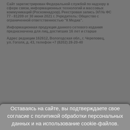
Сайт зарегистрирован Федеральной службой по надзору в
сфере связи, информационных технологий и массовых
коммуникаций (Роскомнадзор). Реестровая запись ЭЛ № ФС
77 - 81209 от 30 июня 2021 г. Учредитель: Общество с
ограниченной ответственностью "К Медиа".
Информационная продукция данного сетевого издания
предназначена для лиц, достигших 16 лет и старше
Адрес редакции 162612, Вологодская обл., г. Череповец,
ул. Гоголя, д. 43, телефон +7 (8202) 28-20-40
Оставаясь на сайте, вы подтверждаете свое
согласие с
политикой обработки персональных
данных
и на использование
cookie-файлов
.