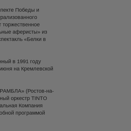
спекте Победы и
трализованного
т торжественное
льные аферисты» из
спектакль «Белки в
нный в 1991 году
 июня на Кремлевской
ЛАРАМБЛА» (Ростов-на-
чный оркестр TINTO
ральная Компания
робной программой