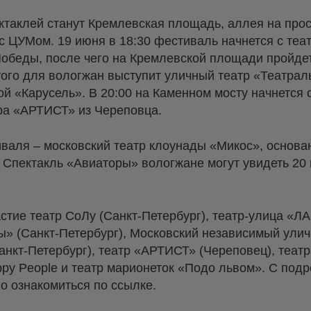
таклей станут Кремлевская площадь, аллея на про
с ЦУМом. 19 июня в 18:30 фестиваль начнется с теа
Победы, после чего на Кремлевской площади пройде
того для вологжан выступит уличный театр «Театра
ой «Карусель». В 20:00 на Каменном мосту начнется 
тра «АРТИСТ» из Череповца.
валя – московский театр клоунады «Микос», основа
Спектакль «Авиаторы» вологжане могут увидеть 20
стие театр СоЛу (Санкт-Петербург), театр-улица «
ы» (Санкт-Петербург), Московский независимый ули
анкт-Петербург), театр «АРТИСТ» (Череповец), теат
ppy People и театр марионеток «Подо львом». С под
о ознакомиться по ссылке.