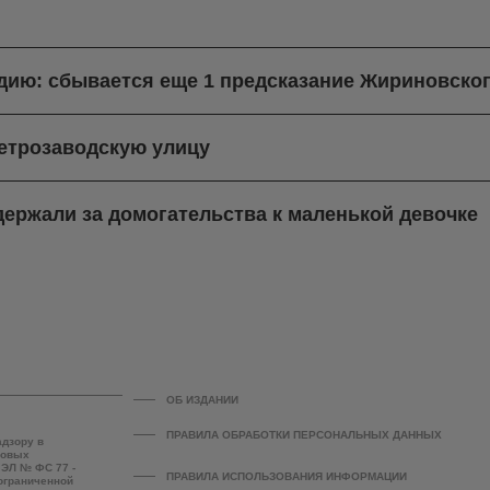
ндию: сбывается еще 1 предсказание Жириновско
етрозаводскую улицу
ержали за домогательства к маленькой девочке
ОБ ИЗДАНИИ
ПРАВИЛА ОБРАБОТКИ ПЕРСОНАЛЬНЫХ ДАННЫХ
адзору в
совых
 ЭЛ № ФС 77 -
ПРАВИЛА ИСПОЛЬЗОВАНИЯ ИНФОРМАЦИИ
 ограниченной