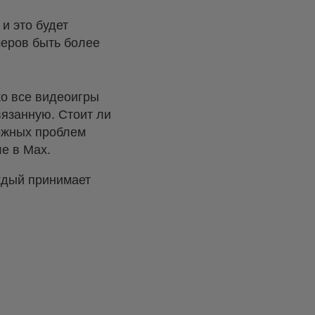
и это будет
меров быть более
ко все видеоигры
вязанную. Стоит ли
можных проблем
е в Max.
аждый принимает