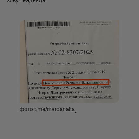
зовут Радведа.
фото t.me/mardanaka