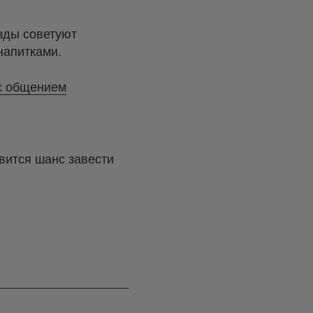
езды советуют
напитками.
 с общением
вится шанс завести