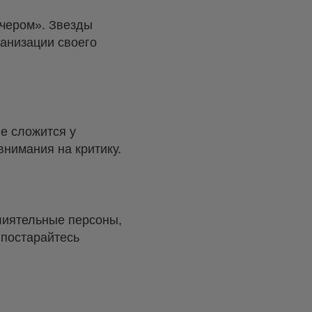
ечером». Звезды
ганизации своего
ие сложится у
внимания на критику.
влиятельные персоны,
 постарайтесь