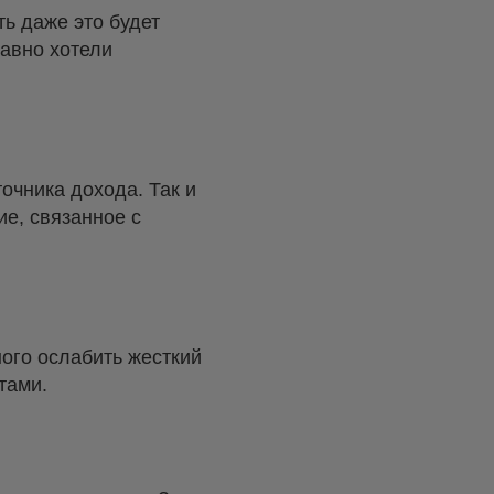
ть даже это будет
давно хотели
точника дохода. Так и
е, связанное с
ного ослабить жесткий
тами.