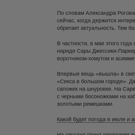
По словам Александра Рогова,
сейчас, когда держится интере
обретает актуальность. Тем б
В частности, в мае этого год
наряде Сары Джессики-Паркер
воротником-хомутом и асимме
Впервые вещь «вышла» в свет 
«Секса в большом городе». Д
сапожек на шнуровке. На Сар
с черными босоножками на ка
золотыми ремешками.
Какой будет погода в июле и а
На сегодня принт newspaper в