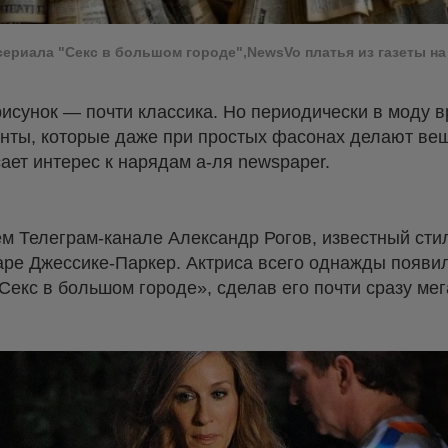
сериала "Секс в большом городе",NewsVo платья из газеты на
рисунок — почти классика. Но периодически в моду 
ты, которые даже при простых фасонах делают вещ
ает интерес к нарядам а-ля newspaper.
оем Телеграм-канале Александр Рогов, известный сти
ре Джессике-Паркер. Актриса всего однажды появил
Секс в большом городе», сделав его почти сразу ме