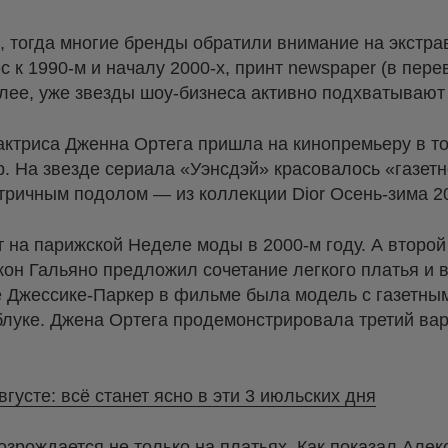
 тогда многие бренды обратили внимание на экстра
с к 1990-м и началу 2000-х, принт newspaper (в пере
олее, уже звезды шоу-бизнеса активно подхватываю
а актриса Дженна Ортега пришла на кинопремьеру в 
. На звезде сериала «Уэнсдэй» красовалось «газетн
тричным подолом — из коллекции Dior Осень-зима 2
на парижской Неделе моды в 2000-м году. А второй 
жон Гальяно предложил сочетание легкого платья и 
е Джессике-Паркер в фильме была модель с газетны
блуке. Джена Ортега продемонстрировала третий ва
вгусте: всё станет ясно в эти 3 июльских дня
озрождается не только на платьях. Как показал Алек