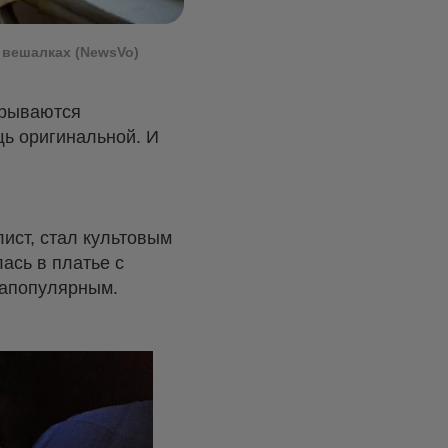
 вешалках (NewsVo)
врываются
ь оригинальной. И
лист, стал культовым
ась в платье с
гапопулярным.