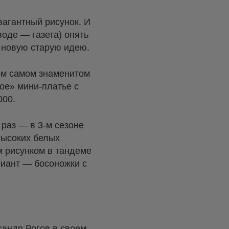
вагантный рисунок. И
воде — газета) опять
т новую старую идею.
том самом знаменитом
ое» мини-платье с
000.
раз — в 3-м сезоне
высоких белых
м рисунком в тандеме
риант — босоножки с
сандр Рогов в своем