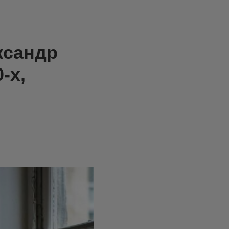
ксандр
-х,