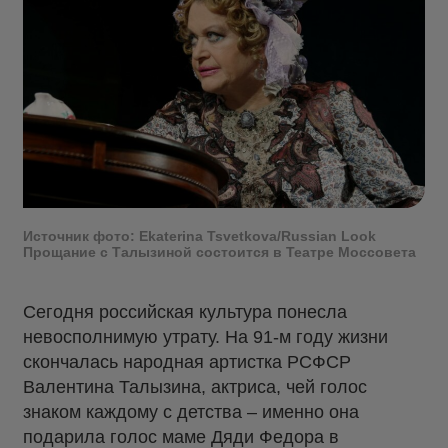
Источник фото: Ekaterina Tsvetkova/Russian Look
Прощание с Талызиной состоится в Театре Моссовета
Сегодня российская культура понесла
невосполнимую утрату. На 91-м году жизни
скончалась народная артистка РСФСР
Валентина Талызина, актриса, чей голос
знаком каждому с детства – именно она
подарила голос маме Дяди Федора в