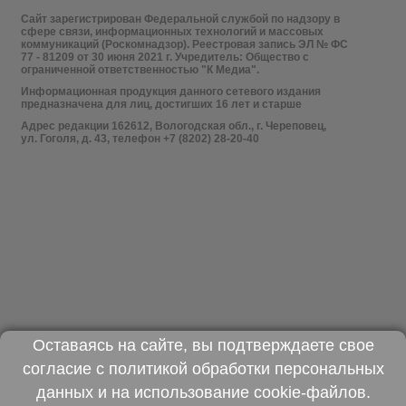
Сайт зарегистрирован Федеральной службой по надзору в
сфере связи, информационных технологий и массовых
коммуникаций (Роскомнадзор). Реестровая запись ЭЛ № ФС
77 - 81209 от 30 июня 2021 г. Учредитель: Общество с
ограниченной ответственностью "К Медиа".
Информационная продукция данного сетевого издания
предназначена для лиц, достигших 16 лет и старше
Адрес редакции 162612, Вологодская обл., г. Череповец,
ул. Гоголя, д. 43, телефон +7 (8202) 28-20-40
Оставаясь на сайте, вы подтверждаете свое
согласие с
политикой обработки персональных
данных
и на использование
cookie-файлов
.