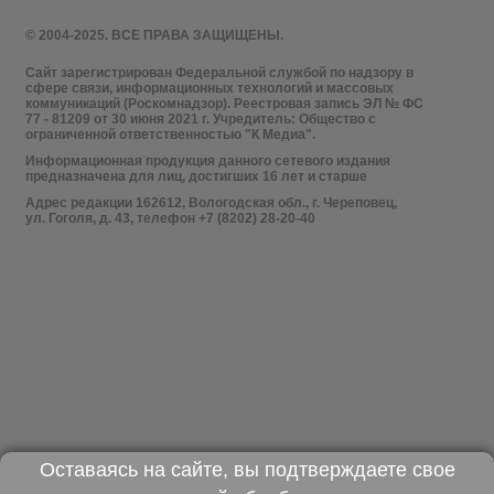
© 2004-2025. ВСЕ ПРАВА ЗАЩИЩЕНЫ.
Сайт зарегистрирован Федеральной службой по надзору в
сфере связи, информационных технологий и массовых
коммуникаций (Роскомнадзор). Реестровая запись ЭЛ № ФС
77 - 81209 от 30 июня 2021 г. Учредитель: Общество с
ограниченной ответственностью "К Медиа".
Информационная продукция данного сетевого издания
предназначена для лиц, достигших 16 лет и старше
Адрес редакции 162612, Вологодская обл., г. Череповец,
ул. Гоголя, д. 43, телефон +7 (8202) 28-20-40
Оставаясь на сайте, вы подтверждаете свое