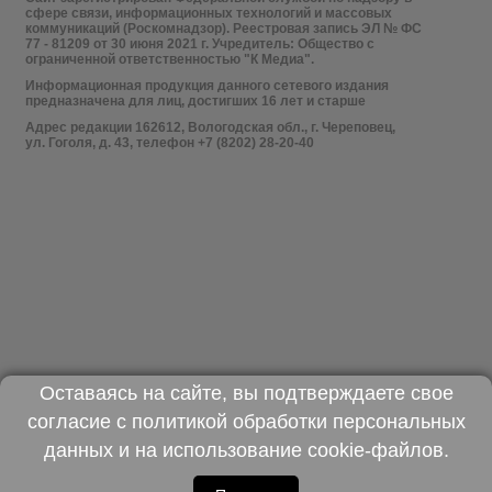
сфере связи, информационных технологий и массовых
коммуникаций (Роскомнадзор). Реестровая запись ЭЛ № ФС
77 - 81209 от 30 июня 2021 г. Учредитель: Общество с
ограниченной ответственностью "К Медиа".
Информационная продукция данного сетевого издания
предназначена для лиц, достигших 16 лет и старше
Адрес редакции 162612, Вологодская обл., г. Череповец,
ул. Гоголя, д. 43, телефон +7 (8202) 28-20-40
Оставаясь на сайте, вы подтверждаете свое
согласие с
политикой обработки персональных
данных
и на использование
cookie-файлов
.