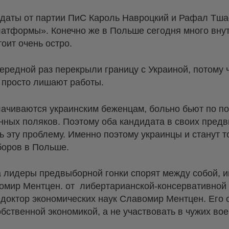
идаты от партии ПиС Кароль Навроцкий и Рафал Тша
атформы». Конечно же в Польше сегодня много внут
оит очень остро.
редной раз перекрыли границу с Украиной, потому ч
 просто лишают работы.
ачиваются украинским беженцам, больно бьют по по
енных поляков. Поэтому оба кандидата в своих пред
эту проблему. Именно поэтому украинцы и станут т
боров в Польше.
а лидеры предвыборной гонки спорят между собой, и
омир Ментцен. от либертарианской-консервативной 
доктор экономических наук Славомир Ментцен. Его 
бственной экономикой, а не участвовать в чужих во