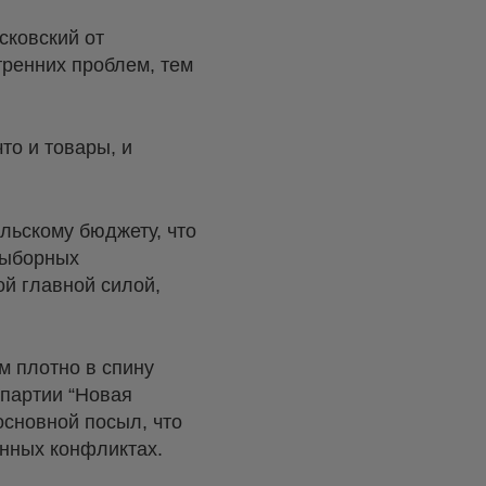
сковский от
ренних проблем, тем
то и товары, и
льскому бюджету, что
выборных
ой главной силой,
м плотно в спину
партии “Новая
основной посыл, что
енных конфликтах.