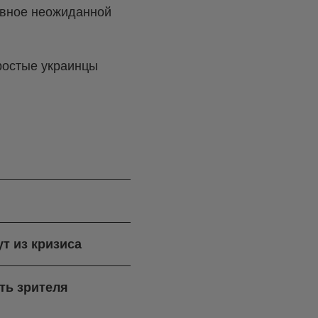
лавное неожиданной
ростые украинцы
ут из кризиса
ть зрителя