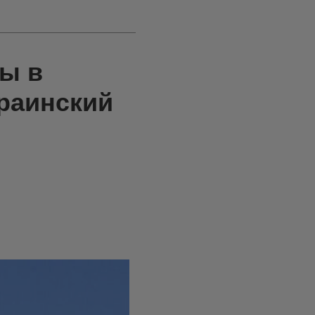
ры в
раинский