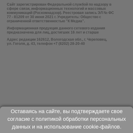
Сайт зарегистрирован Федеральной службой по надзору в
сфере связи, информационных технологий и массовых
коммуникаций (Роскомнадзор). Реестровая запись ЭЛ № ФС
77 - 81209 от 30 июня 2021 г. Учредитель: Общество с
ограниченной ответственностью "К Медиа".
Информационная продукция данного сетевого издания
предназначена для лиц, достигших 16 лет и старше
Адрес редакции 162612, Вологодская обл., г. Череповец,
ул. Гоголя, д. 43, телефон +7 (8202) 28-20-40
Оставаясь на сайте, вы подтверждаете свое
согласие с
политикой обработки персональных
данных
и на использование
cookie-файлов
.