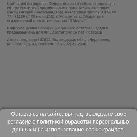
Сайт зарегистрирован Федеральной службой по надзору в
сфере связи, информационных технологий и массовых
коммуникаций (Роскомнадзор). Реестровая запись ЭЛ № ФС
77 - 81209 от 30 июня 2021 г. Учредитель: Общество с
ограниченной ответственностью "К Медиа".
Информационная продукция данного сетевого издания
предназначена для лиц, достигших 16 лет и старше
Адрес редакции 162612, Вологодская обл., г. Череповец,
ул. Гоголя, д. 43, телефон +7 (8202) 28-20-40
Оставаясь на сайте, вы подтверждаете свое
согласие с
политикой обработки персональных
данных
и на использование
cookie-файлов
.