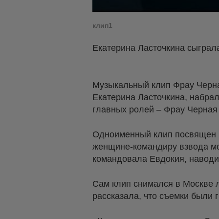
клип1
Екатерина Ласточкина сыграл
Музыкальный клип Фрау Черна
Екатерина Ласточкина, набрал
главных ролей – Фрау Черная
Одноименный клип посвящен р
женщине-командиру взвода мо
командовала Евдокия, наводил
Сам клип снимался в Москве л
рассказала, что съемки были 