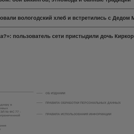
овали вологодский хлеб и встретились с Дедом 
тка?»: пользователь сети пристыдили дочь Кирк
ОБ ИЗДАНИИ
ПРАВИЛА ОБРАБОТКИ ПЕРСОНАЛЬНЫХ ДАННЫХ
адзору в
совых
 ЭЛ № ФС 77 -
ПРАВИЛА ИСПОЛЬЗОВАНИЯ ИНФОРМАЦИИ
 ограниченной
ания
е