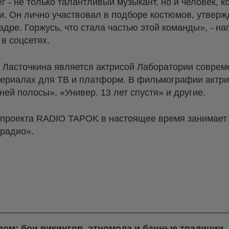
г - не только талантливый музыкант, но и человек, к
и. Он лично участвовал в подборе костюмов, утверж
адре. Горжусь, что стала частью этой команды», - н
в соцсетях.
 Ласточкина является актрисой Лаборатории совреме
 сериалах для ТВ и платформ. В фильмографии акт
ей полосы», «Универ. 13 лет спустя» и другие.
проекта RADIO TAPOK в настоящее время занимает 
радио».
ом: бои викингов, этномода и банные традиции