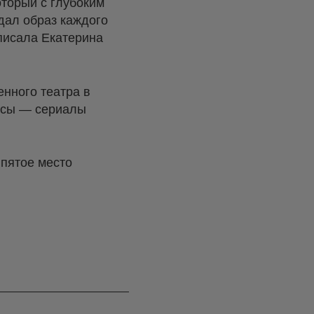
оторый с глубоким
дал образ каждого
аписала Екатерина
нного театра в
рисы — сериалы
пятое место