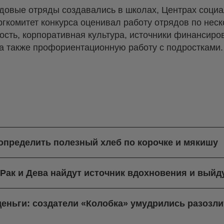
удовые отряды создавались в школах, Центрах социа
ргкомитет конкурса оценивал работу отрядов по не
ость, корпоративная культура, источники финансиро
а также профориентационную работу с подростками.
 определить полезный хлеб по корочке и мякишу
: Рак и Дева найдут источник вдохновения и выйд
деньги: создатели «Колобка» умудрились разозли