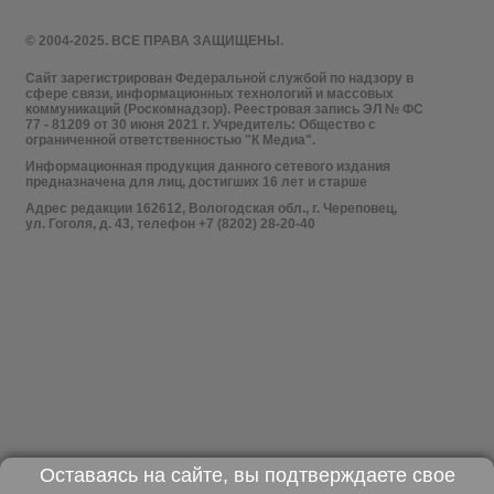
© 2004-2025. ВСЕ ПРАВА ЗАЩИЩЕНЫ.
Сайт зарегистрирован Федеральной службой по надзору в
сфере связи, информационных технологий и массовых
коммуникаций (Роскомнадзор). Реестровая запись ЭЛ № ФС
77 - 81209 от 30 июня 2021 г. Учредитель: Общество с
ограниченной ответственностью "К Медиа".
Информационная продукция данного сетевого издания
предназначена для лиц, достигших 16 лет и старше
Адрес редакции 162612, Вологодская обл., г. Череповец,
ул. Гоголя, д. 43, телефон +7 (8202) 28-20-40
Оставаясь на сайте, вы подтверждаете свое