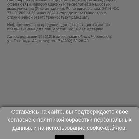
Сайт зарегистрирован Федеральной службой по надзору в
сфере связи, информационных технологий и массовых
коммуникаций (Роскомнадзор). Реестровая запись ЭЛ № ФС
77 - 81209 от 30 июня 2021 г. Учредитель: Общество с
ограниченной ответственностью "К Медиа".
Информационная продукция данного сетевого издания
предназначена для лиц, достигших 16 лет и старше
Адрес редакции 162612, Вологодская обл., г. Череповец,
ул. Гоголя, д. 43, телефон +7 (8202) 28-20-40
Оставаясь на сайте, вы подтверждаете свое
согласие с
политикой обработки персональных
данных
и на использование
cookie-файлов
.