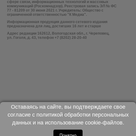
сфере связи, информационных технологий и массовых
коммуникаций (Роскомнадзор). Реестровая запись ЭЛ № ФС
77 - 81209 от 30 июня 2021 г. Учредитель: Общество с
ограниченной ответственностью "К Медиа".
Информационная продукция данного сетевого издания
предназначена для лиц, достигших 16 лет и старше
Адрес редакции 162612, Вологодская обл., г. Череповец,
ул. Гоголя, д. 43, телефон +7 (8202) 28-20-40
Оставаясь на сайте, вы подтверждаете свое
согласие с
политикой обработки персональных
данных
и на использование
cookie-файлов
.
Понятно