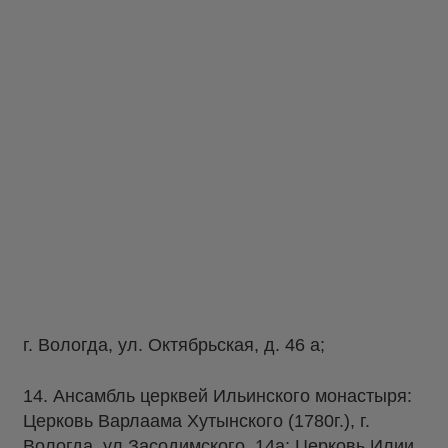
г. Вологда, ул. Октябрьская, д. 46 а;
14. Ансамбль церквей Ильинского монастыря:
Церковь Варлаама Хутынского (1780г.), г.
Вологда, ул.Засодимского, 14а; Церковь Илии