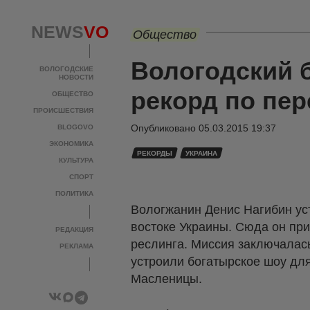
NEWS
VO
Общество
Вологодский 
ВОЛОГОДСКИЕ
НОВОСТИ
рекорд по пер
ОБЩЕСТВО
ПРОИСШЕСТВИЯ
Опубликовано
05.03.2015 19:37
BLOGOVO
ЭКОНОМИКА
РЕКОРДЫ
УКРАИНА
КУЛЬТУРА
СПОРТ
ПОЛИТИКА
Вологжанин Денис Нагибин уст
востоке Украины. Сюда он пр
РЕДАКЦИЯ
реслинга. Миссия заключалас
РЕКЛАМА
устроили богатырское шоу дл
Масленицы.