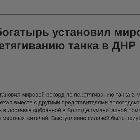
богатырь установил мир
етягиванию танка в ДНР
ановил мировой рекорд по перетягиванию танка в М
иехал вместе с другими представителями вологодск
ь в доставке собранной в Вологде гуманитарной пом
я местных жителей. Выступление силачей было приур