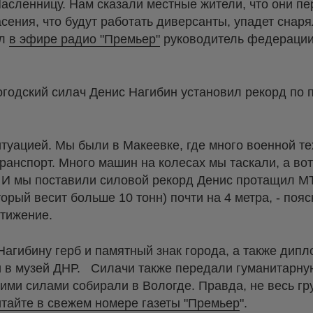
сленницу. Нам сказали местные жители, что они пер
ения, что будут работать диверсанты, упадет снарял
ал
в эфире радио "Премьер"
руководитель федерации
огодский силач Денис Нагибин установил рекорд по
итуацией. Мы были в Макеевке, где много военной те
ранспорт. Много машин на колесах мы таскали, а во
. И мы поставили силовой рекорд Денис протащил МТ
торый весит больше 10 тонн) почти на 4 метра, - поя
стижение.
агибину герб и памятный знак города, а также дипл
 в музей ДНР. Силачи также передали гуманитарн
ими силами собирали в Вологде. Правда, не весь гр
итайте в свежем номере газеты "Премьер
".