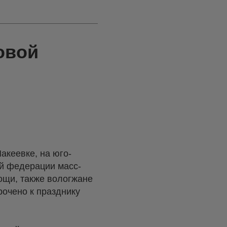
овой
акеевке, на юго-
ой федерации масс-
ощи, также вологжане
очено к празднику