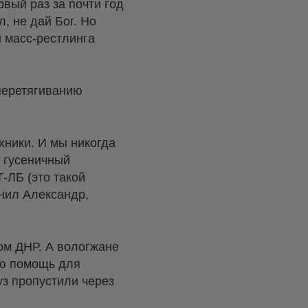
вый раз за почти год
, не дай Бог. Но
 масс-рестлинга
 перетягиванию
хники. И мы никогда
т гусеничный
-ЛБ (это такой
снил Александр,
ом ДНР. А вологжане
ую помощь для
уз пропустили через