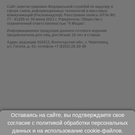
Сайт зарегистрирован Федеральной службой по надзору в
сфере связи, информационных технологий и массовых
коммуникаций (Роскомнадзор). Реестровая запись ЭЛ № ФС
77 - 81209 от 30 июня 2021 г. Учредитель: Общество с
ограниченной ответственностью "К Медиа".
Информационная продукция данного сетевого издания
предназначена для лиц, достигших 16 лет и старше
Адрес редакции 162612, Вологодская обл., г. Череповец,
ул. Гоголя, д. 43, телефон +7 (8202) 28-20-40
Оставаясь на сайте, вы подтверждаете свое
согласие с
политикой обработки персональных
данных
и на использование
cookie-файлов
.