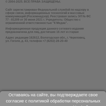
© 2004-2025. ВСЕ ПРАВА ЗАЩИЩЕНЫ.
Сайт зарегистрирован Федеральной службой по надзору в
сфере связи, информационных технологий и массовых
коммуникаций (Роскомнадзор). Реестровая запись ЭЛ № ФС
77 - 81209 от 30 июня 2021 г. Учредитель: Общество с
ограниченной ответственностью "К Медиа".
Информационная продукция данного сетевого издания
предназначена для лиц, достигших 16 лет и старше
Адрес редакции 162612, Вологодская обл., г. Череповец,
ул. Гоголя, д. 43, телефон +7 (8202) 28-20-40
Оставаясь на сайте, вы подтверждаете свое
согласие с
политикой обработки персональных