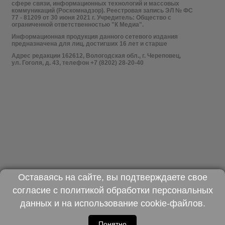
сфере связи, информационных технологий и массовых
коммуникаций (Роскомнадзор). Реестровая запись ЭЛ № ФС
77 - 81209 от 30 июня 2021 г. Учредитель: Общество с
ограниченной ответственностью "К Медиа".
Информационная продукция данного сетевого издания
предназначена для лиц, достигших 16 лет и старше
Адрес редакции 162612, Вологодская обл., г. Череповец,
ул. Гоголя, д. 43, телефон +7 (8202) 28-20-40
Оставаясь на сайте, вы подтверждаете свое
согласие с
политикой обработки персональных
данных
и на использование
cookie-файлов
.
Понятно