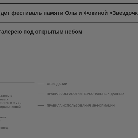
йдёт фестиваль памяти Ольги Фокиной «Звездочк
-галерею под открытым небом
ОБ ИЗДАНИИ
ПРАВИЛА ОБРАБОТКИ ПЕРСОНАЛЬНЫХ ДАННЫХ
адзору в
совых
 ЭЛ № ФС 77 -
ПРАВИЛА ИСПОЛЬЗОВАНИЯ ИНФОРМАЦИИ
 ограниченной
ания
е
повец,