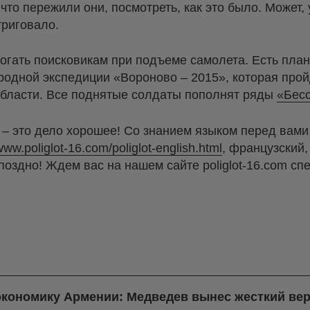
, что пережили они, посмотреть, как это было. Может,
триговало.
огать поисковикам при подъеме самолета. Есть пла
одной экспедиции «Вороново – 2015», которая прой
области. Все поднятые солдаты пополнят ряды
«Бесс
 – это дело хорошее! Со знанием языком перед вам
/www.poliglot-16.com/poliglot-english.html
, французский,
поздно! Ждем вас на нашем сайте poliglot-16.com сп
экономику Армении: Медведев вынес жесткий вер