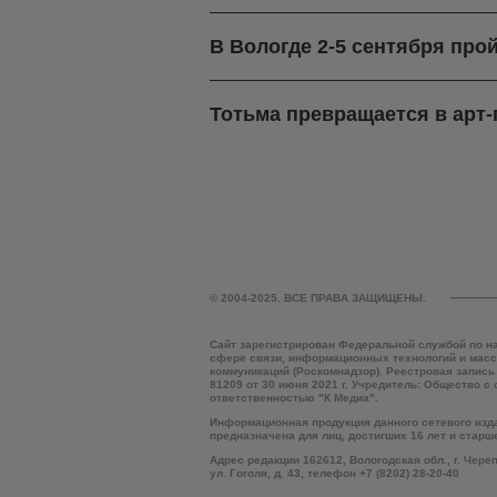
В Вологде 2-5 сентября про
Тотьма превращается в арт
© 2004-2025. ВСЕ ПРАВА ЗАЩИЩЕНЫ.
Сайт зарегистрирован Федеральной службой по н
сфере связи, информационных технологий и мас
коммуникаций (Роскомнадзор). Реестровая запись
81209 от 30 июня 2021 г. Учредитель: Общество с
ответственностью "К Медиа".
Информационная продукция данного сетевого изд
предназначена для лиц, достигших 16 лет и старш
Адрес редакции 162612, Вологодская обл., г. Чере
ул. Гоголя, д. 43, телефон +7 (8202) 28-20-40