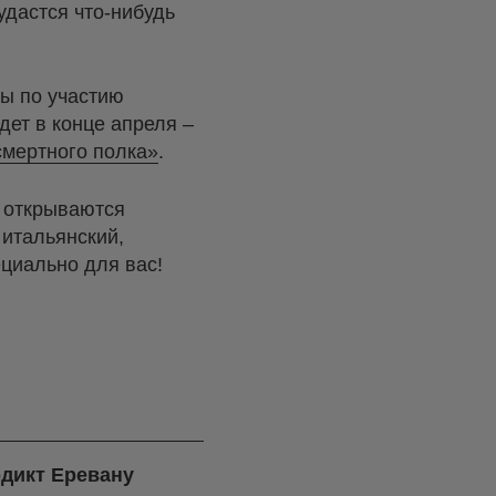
 удастся что-нибудь
ны по участию
дет в конце апреля –
мертного полка»
.
и открываются
 итальянский,
ециально для вас!
дикт Еревану