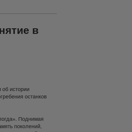
нятие в
 об истории
огребения останков
логда». Поднимая
амять поколений,