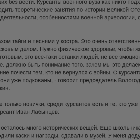
их без вести. Курсанты военного вуза как никто под
одить теоретические занятия по истории Великой От
 деятельности, особенностями военной археологии, 
хом тайги и песнями у костра. Это очень ответствен
сковым делом. Нужно физическое здоровье, чтобы ж
готовым, это все-таки останки людей, не все эмоци
, должно быть понимание того, зачем мы это делаем
ние почести тем, кто не вернулся с войны. С курсант
 они уже подкованы, - говорит председатель Волого
телкин.
 только новички, среди курсантов есть и те, кто уже
урсант Иван Лабынцев:
ки осталось много исторических вещей. Еще школьник
одили каски и награды, сдавали в музей. У меня де