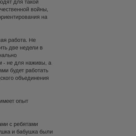
ходят для такой
ечественной войны,
ориентирования на
ная работа. Не
ить две недели в
онально
 - не для наживы, а
ами будет работать
дского объединения
 имеет опыт
ами с ребятами
душка и бабушка были