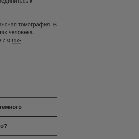
оединитесь к
ансная томография. В
нях человека.
о и о
mz-
 темного
го?