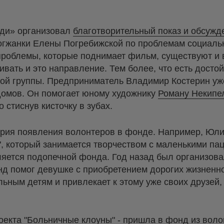
ди» организовал
благотворительный показ и обсужд
гжанки Елены Погребижской по проблемам социальн
 проблемы, которые поднимает фильм, существуют и 
ивать и это направление. Тем более, что есть досто
кой группы. Предприниматель Владимир Костерин уж
 домов. Он помогает юному художнику
Роману Некипе
 стиснув кисточку в зубах.
ория появления волонтеров в фонде. Например, Юл
", который занимается творчеством с маленькими па
ляется подопечной фонда. Год назад был организова
нд помог девушке с приобретением дорогих жизненн
ьным детям и привлекает к этому уже своих друзей,
оекта "Больничные клоуны" - пришла в фонд из воло