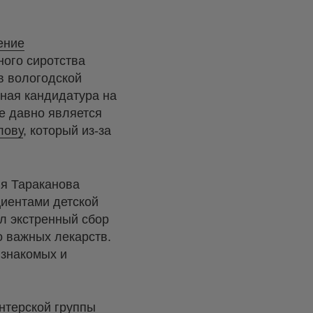
ение
ого сиротства
в вологодской
йная кандидатура на
е давно является
лову
, который из-за
ия Тараканова
циентами детской
л экстренный сбор
о важных лекарств.
 знакомых и
нтерской группы