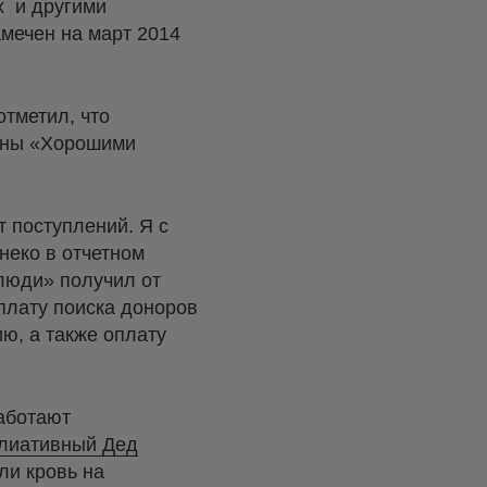
х и другими
амечен на март 2014
отметил, что
чены «Хорошими
т поступлений. Я с
анеко в отчетном
 люди» получил от
плату поиска доноров
ю, а также оплату
аботают
лиативный Дед
ли кровь на