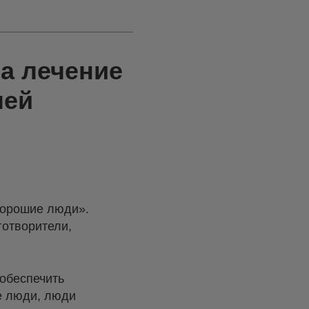
а лечение
лей
Хорошие люди».
готворители,
 обеспечить
е люди, люди