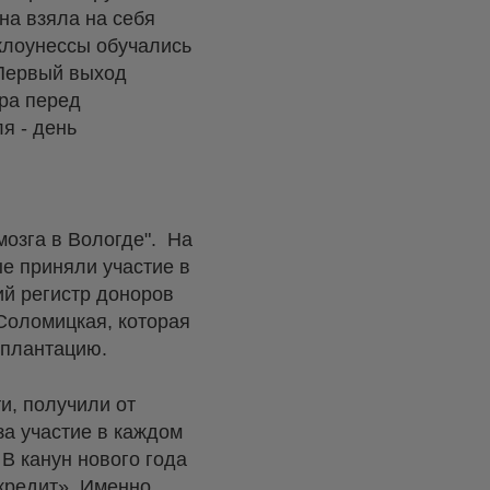
на взяла на себя
клоунессы обучались
 Первый выход
тра перед
я - день
озга в Вологде". На
е приняли участие в
ий регистр доноров
Соломицкая, которая
сплантацию.
и, получили от
а участие в каждом
В канун нового года
кредит». Именно