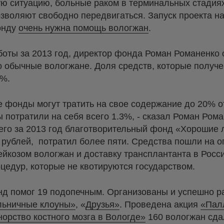
ю ситуацию, больные раком в терминальных стадия
зволяют свободно передвигаться. Запуск проекта н
онду
очень нужна помощь вологжан
.
боты за 2013 год, директор фонда Роман Романенко 
то обычные вологжане. Доля средств, которые полу
 %.
е фонды могут тратить на свое содержание до 20% о
ы потратили на себя всего 1.3%, - сказал Роман Ром
всего за 2013 год благотворительный фонд «Хорошие
 рублей, потратил более пяти. Средства пошли на о
ейкозом вологжан и доставку трансплантанта в Росси
цедур, которые не квотируются государством.
нд помог 19 подопечным. Организованы и успешно р
льничные клоуны»
, «
Друзья»
. Проведена акция
«Пал
орство костного мозга в Вологде»
160 вологжан сда