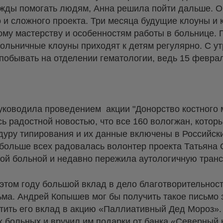
жды помогать людям, Анна решила пойти дальше. О
 и сложного проекта. Три месяца будущие клоуны и 
кому мастерству и особенностям работы в больнице.
больничные клоуны приходят к детям регулярно. С у
обывать на отделении гематологии, ведь 15 феврал
ководила проведением акции "Донорство костного м
 радостной новостью, что все 160 вологжан, которы
дуру типирования и их данные включены в Российск
 больше всех радовалась волонтер проекта Татьяна 
кой больной и недавно пережила аутологичную тран
этом году большой вклад в дело благотворительност
ма. Андрей Копышев мог бы получить такое письмо з
тить его вклад в акцию «Паллиативный Дед Мороз». 
х больных
и вручил им подарки от банка «Северный 