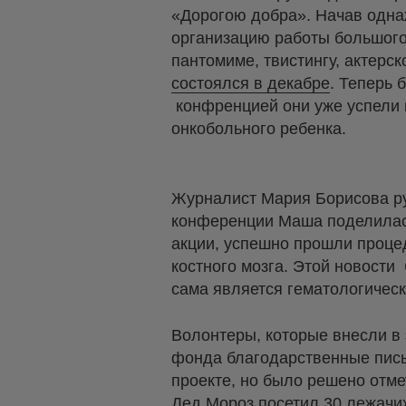
«Дорогою добра». Начав одна
организацию работы большого
пантомиме, твистингу, актерс
состоялся в декабре
. Теперь 
конфренцией они уже успели п
онкобольного ребенка.
Журналист Мария Борисова ру
конференции Маша поделилась
акции, успешно прошли проце
костного мозга. Этой новости
сама является гематологичес
Волонтеры, которые внесли в 
фонда благодарственные пись
проекте, но было решено отме
Дед Мороз
посетил 30 лежачи