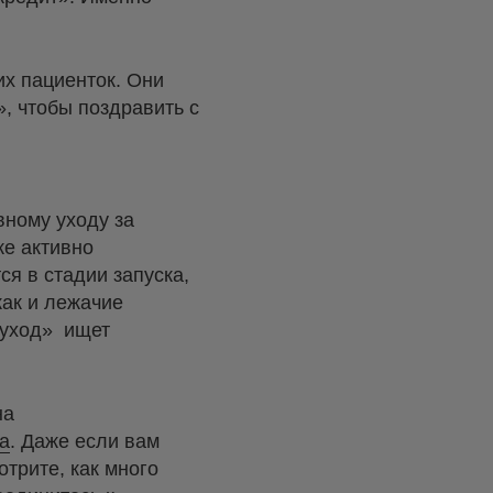
их пациенток. Они
, чтобы поздравить с
вному уходу за
же активно
ся в стадии запуска,
как и лежачие
 уход» ищет
на
а
. Даже если вам
отрите, как много