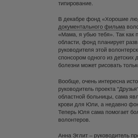
типирование.
В декабре фонд «Хорошие лю
документального фильма
воло
«Мама, я убью тебя». Так как
области, фонд планирует разв
руководителя этой волонтерс
спонсором одного из детских
болезни может рисовать только
Вообще, очень интересна ист
руководитель проекта "Друзья
областной больницы, сама яв
крови для Юли, а недавно фо
Теперь Юля сама помогает бол
волонтеров.
Анна Эглит – руководитель пр