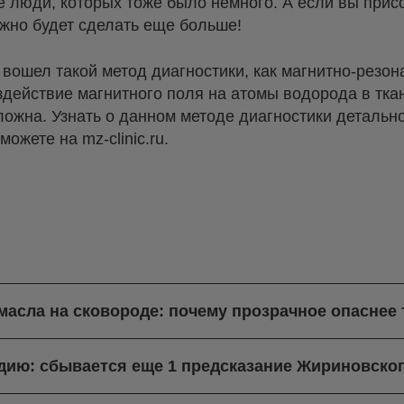
е люди, которых тоже было немного. А если вы прис
жно будет сделать еще больше!
вошел такой метод диагностики, как магнитно-резон
здействие магнитного поля на атомы водорода в тка
ожна. Узнать о данном методе диагностики детальн
можете на mz-clinic.ru.
масла на сковороде: почему прозрачное опаснее
ндию: сбывается еще 1 предсказание Жириновско