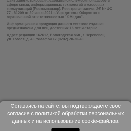
Сайт зарегистрирован Федеральной службой по надзору в
сфере связи, информационных технологий и массовых
коммуникаций (Роскомнадзор). Реестровая запись ЭЛ № ФС
77 - 81209 от 30 июня 2021 г. Учредитель: Общество с
ограниченной ответственностью "К Медиа".
Информационная продукция данного сетевого издания
предназначена для лиц, достигших 16 лет и старше
Адрес редакции 162612, Вологодская обл., г. Череповец,
ул. Гоголя, д. 43, телефон +7 (8202) 28-20-40
Оставаясь на сайте, вы подтверждаете свое
согласие с
политикой обработки персональных
данных
и на использование
cookie-файлов
.