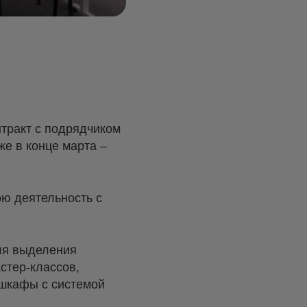
нтракт с подрядчиком
же в конце марта –
ою деятельность с
ля выделения
стер-классов,
шкафы с системой