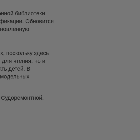
онной библиотеки
ификации. Обновится
обновленную
, поскольку здесь
 для чтения, но и
ть детей. В
х модельных
е Судоремонтной.