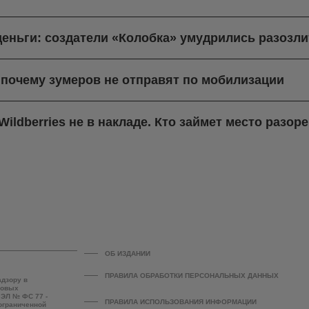
деньги: создатели «Колобка» умудрились разозли
 почему зумеров не отправят по мобилизации
ildberries не в накладе. Кто займет место разо
ОБ ИЗДАНИИ
ПРАВИЛА ОБРАБОТКИ ПЕРСОНАЛЬНЫХ ДАННЫХ
адзору в
совых
 ЭЛ № ФС 77 -
ПРАВИЛА ИСПОЛЬЗОВАНИЯ ИНФОРМАЦИИ
 ограниченной