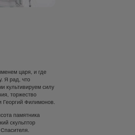
менем царя, и где
. Я рад, что
ми культивируем силу
вия, торжество
и Георгий Филимонов.
ысота памятника
кий скульптор
 Спасителя.