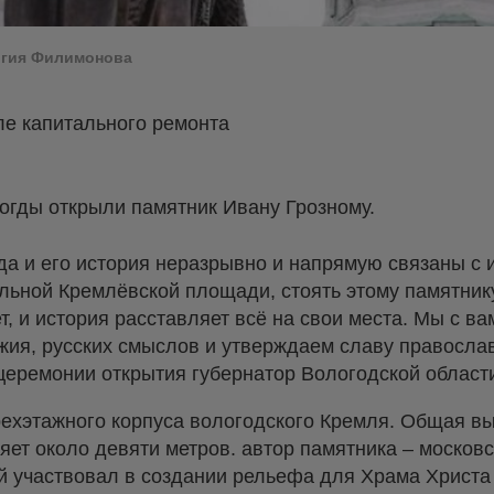
оргия Филимонова
е капитального ремонта
гды открыли памятник Ивану Грозному.
а и его история неразрывно и напрямую связаны с и
альной Кремлёвской площади, стоять этому памятнику
, и история расставляет всё на свои места. Мы с ва
ужия, русских смыслов и утверждаем славу правосла
 церемонии открытия губернатор Вологодской област
рехэтажного корпуса вологодского Кремля. Общая в
яет около девяти метров. автор памятника – московс
й участвовал в создании рельефа для Храма Христа