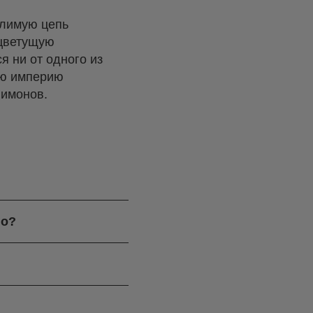
елимую цепь
 цветущую
я ни от одного из
ую империю
лимонов.
го?