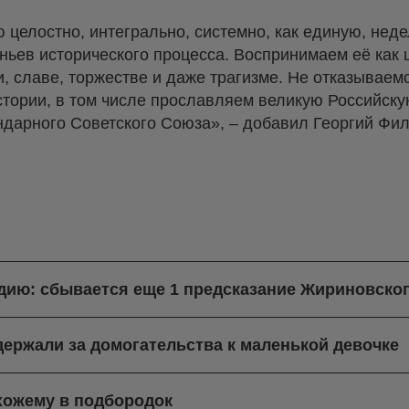
целостно, интегрально, системно, как единую, нед
ньев исторического процесса. Воспринимаем её как
, славе, торжестве и даже трагизме. Не отказываемс
стории, в том числе прославляем великую Российск
дарного Советского Союза», – добавил Георгий Фи
ндию: сбывается еще 1 предсказание Жириновско
ержали за домогательства к маленькой девочке
хожему в подбородок