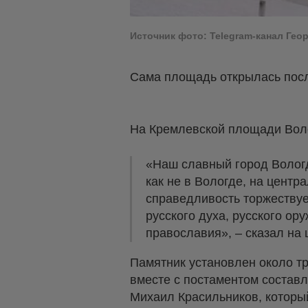
Источник фото: Telegram-канал Ге
Сама площадь открылась посл
На Кремлевской площади Воло
«Наш славный город Вологд
как не в Вологде, на центр
справедливость торжествует
русского духа, русского ор
православия», – сказал на
Памятник установлен около т
вместе с постаментом составл
Михаил Красильников, которы